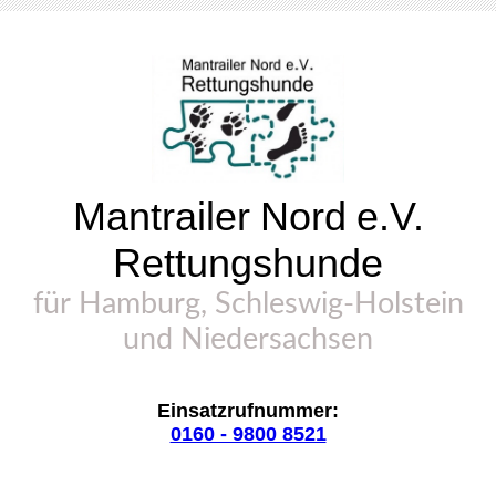
Mantrailer
Nord
e
.V
.
Rettungshunde
für
Hamburg
,
Schleswig-
Holstein
und
Niedersachsen
Einsatzrufnummer:
0160 - 9800 8521